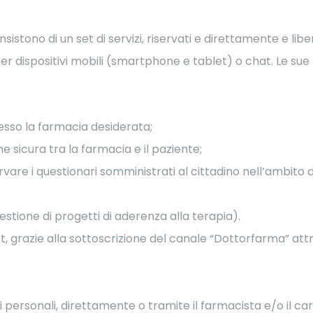
sistono di un set di servizi, riservati e direttamente e libe
r dispositivi mobili (smartphone e tablet) o chat. Le sue f
esso la farmacia desiderata;
 sicura tra la farmacia e il paziente;
e i questionari somministrati al cittadino nell’ambito di in
estione di progetti di aderenza alla terapia).
bot, grazie alla sottoscrizione del canale “Dottorfarma”
ati personali, direttamente o tramite il farmacista e/o il ca