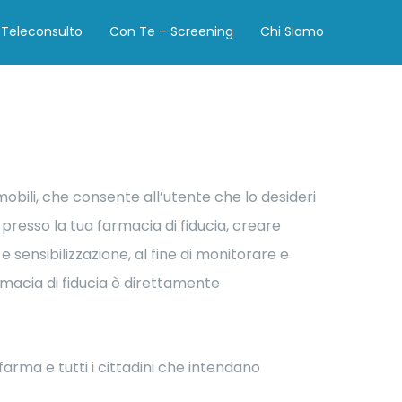
Teleconsulto
Con Te – Screening
Chi Siamo
mobili, che consente all’utente che lo desideri
resso la tua farmacia di fiducia, creare
 sensibilizzazione, al fine di monitorare e
rmacia di fiducia è direttamente
arma e tutti i cittadini che intendano