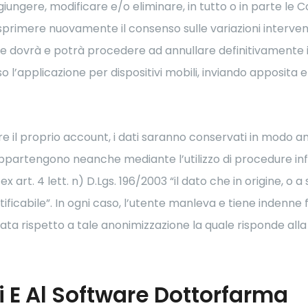
ungere, modificare e/o eliminare, in tutto o in parte le Co
d esprimere nuovamente il consenso sulle variazioni interv
te dovrà e potrà procedere ad annullare definitivamente il
so l’applicazione per dispositivi mobili, inviando apposita e
are il proprio account, i dati saranno conservati in modo 
 appartengono neanche mediante l’utilizzo di procedure infor
 art. 4 lett. n) D.Lgs. 196/2003 “il dato che in origine, o
tificabile”. In ogni caso, l’utente manleva e tiene indenn
ata rispetto a tale anonimizzazione la quale risponde al
zi E Al Software Dottorfarma