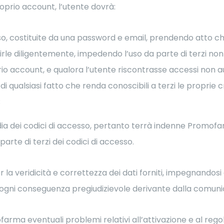
roprio account, l’utente dovrà:
so, costituite da una password e email, prendendo atto c
le diligentemente, impedendo l’uso da parte di terzi non 
prio account, e qualora l’utente riscontrasse accessi non au
alsiasi fatto che renda conoscibili a terzi le proprie c
;
odia dei codici di accesso, pertanto terrà indenne Promofa
arte di terzi dei codici di accesso.
r la veridicità e correttezza dei dati forniti, impegnandos
ni conseguenza pregiudizievole derivante dalla comunicaz
arma eventuali problemi relativi all’attivazione e al reg