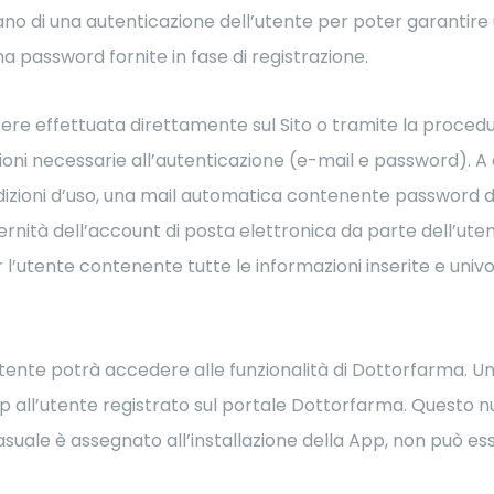
tano di una autenticazione dell’utente per poter garantire 
na password fornite in fase di registrazione.
sere effettuata direttamente sul Sito o tramite la proced
oni necessarie all’autenticazione (e-mail e password). A 
ndizioni d’uso, una mail automatica contenente password
 paternità dell’account di posta elettronica da parte dell’u
r l’utente contenente tutte le informazioni inserite e uni
utente potrà accedere alle funzionalità di Dottorfarma. U
pp all’utente registrato sul portale Dottorfarma. Questo 
casuale è assegnato all’installazione della App, non può e