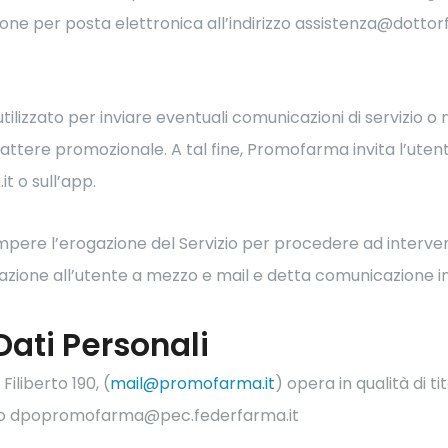
zione per posta elettronica all’indirizzo assistenza@dotto
e utilizzato per inviare eventuali comunicazioni di servizio
arattere promozionale. A tal fine, Promofarma invita l’uten
t o sull’app.
mpere l’erogazione del Servizio per procedere ad interventi 
ione all’utente a mezzo e mail e detta comunicazione indi
Dati Personali
iliberto 190, (
mail@promofarma.it
) opera in qualità di t
rizzo dpopromofarma@pec.federfarma.it